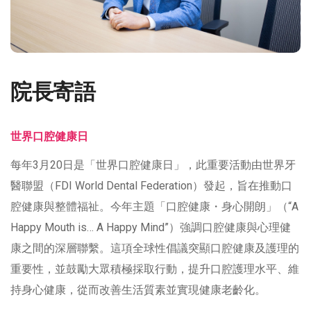
院長寄語
世界口腔健康日
每年3月20日是「世界口腔健康日」，此重要活動由世界牙
醫聯盟（FDI World Dental Federation）發起，旨在推動口
腔健康與整體福祉。今年主題「口腔健康・身心開朗」（“A
Happy Mouth is… A Happy Mind”）強調口腔健康與心理健
康之間的深層聯繫。這項全球性倡議突顯口腔健康及護理的
重要性，並鼓勵大眾積極採取行動，提升口腔護理水平、維
持身心健康，從而改善生活質素並實現健康老齡化。