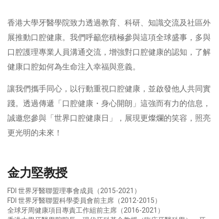
香港大學牙醫學院致力透過教育、科研、知識交流及社區外
展推動口腔健康。我們呼籲您積極參與這項全球盛事，多與
口腔護理專業人員溝通交流，增強對口腔健康的認知，了解
健康口腔如何為生命注入幸福與意義。
讓我們攜手同心，以行動重視口腔健康，並啟發他人共同實
踐。透過傳遞「口腔健康・身心開朗」這強而有力的信息，
誠邀您參與「世界口腔健康日」，展現更燦爛的笑容，照亮
更光明的未來！
金力堅教授
FDI 世界牙醫聯盟理事會成員（2015-2021）
FDI 世界牙醫聯盟科學委員會前主席（2012-2015）
全球牙周健康項目專責工作組前主席（2016-2021）