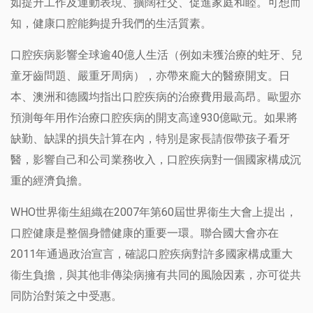
如提升工作及運動表現、擴闊社交、促進家庭和睦。可想而
知，健康口腔能夠提升我們的生活質素。
口腔疾病影響全球逾40億人生活（例如未獲治療的蛀牙、兒
童牙齒問題、嚴重牙周病），亦帶來龐大的醫療開支。日
本、澳洲和德國均指出口腔疾病的治療費用最高昂。歐盟亦
預測每年用作治療口腔疾病的開支高達930億歐元。如果將
缺勤、缺課的損失計算在內，特別是家長請假帶孩子看牙
醫，影響自己和公司業務收入，口腔疾病對一個國家構成沉
重的經濟負擔。
WHO世界衞生組織在2007年第60屆世界衞生大會上提出，
口腔健康是整個身體健康的重要一環。聯合國大會亦在
2011年通過政治宣言，確認口腔疾病對許多國家構成重大
衞生負擔，與其他非傳染病擁有共同的風險因素，亦可從共
同防治對策之中受惠。