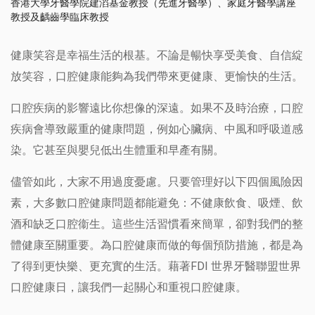
香港大學牙醫學院建滔基金教授（先進牙醫學）、家庭牙醫學講座
教授及齲齒學臨床教授
健康笑容是幸福生活的根基。不論是暢快享受美食、自信綻
放笑容，口腔健康能夠為我們帶來更健康、更愉快的生活。
口腔疾病的影響遠比你想像的深遠。如果不及時治療，口腔
疾病會導致嚴重的健康問題，例如心臟病、中風和呼吸道感
染。它甚至與嬰兒低出生體重和早產有關。
儘管如此，大家不用過度憂慮。只要管理好以下四個風險因
素，大多數口腔健康問題都能避免：不健康飲食、吸煙、飲
酒和缺乏口腔衞生。這些生活習慣看來簡單，卻對我們的整
體健康至關重要。為口腔健康而做的每個預防措施，都是為
了得到更快樂、更充實的生活。藉著FDI 世界牙醫聯盟世界
口腔健康日，讓我們一起關心和重視口腔健康。