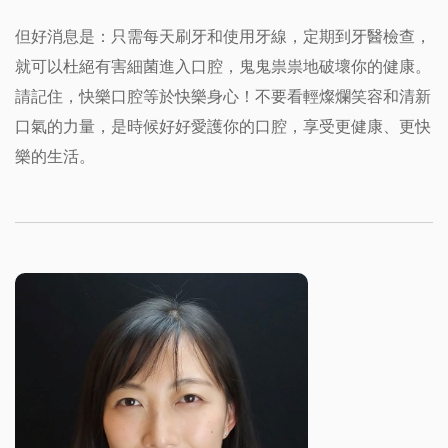
但好消息是：只需每天刷牙和使用牙線，定期到牙醫檢查，
就可以杜絕有害細菌進入口腔，鬼鬼祟祟地破壞你的健康。
請記住，快樂口腔等於快樂身心！不要看輕燦爛笑容和清新
口氣的力量，是時候好好愛護你的口腔，享受更健康、更快
樂的生活。