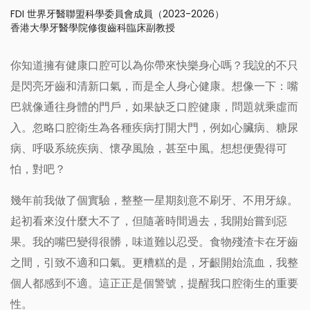
FDI 世界牙醫聯盟科學委員會成員（2023-2026）
香港大學牙醫學院修復齒科臨床副教授
你知道擁有健康口腔可以為你帶來快樂身心嗎？我說的不只
是閃亮牙齒和清新口氣，而是全人身心健康。想像一下：嘴
巴就像通往身體的門戶，如果缺乏口腔健康，問題就乘虛而
入。忽略口腔衛生為各種疾病打開大門，例如心臟病、糖尿
病、呼吸系統疾病、懷孕風險，甚至中風。想想便覺得可
怕，對吧？
幾年前我做了個實驗，整整一星期刻意不刷牙、不用牙線。
起初看來沒什麼大不了，但隨著時間過去，我開始嘗到惡
果。我的嘴巴變得很髒，味道難以忍受。食物殘渣卡在牙齒
之間，引致不適和口氣。更糟糕的是，牙齦開始流血，我整
個人都感到不適。這正正是個警號，提醒我口腔衛生的重要
性。